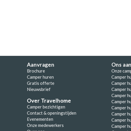
Polen
Portugal
Schotland
Spanje
Zuid-Afrika
Zweden
Aanvragen
Ons aa
Brochure
Onze cam
Zwitserland
Camper huren
Camper h
Gratis offerte
Camper hu
Nieuwsbrief
Camper h
Camper hu
Over Travelhome
Camper hu
Camper bezichtigen
Camper h
Contact & openingstijden
Camper h
Evenementen
Camper h
Onze medewerkers
Camper h