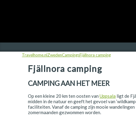
Finland
Frankrijk
Ierland
IJsland
Travelhome.nl
Zweden
Campings
Fjällnora camping
Italië
Fjällnora camping
Japan
Kroatië
CAMPING AAN HET MEER
Namibië
Op een kleine 20 km ten oosten van
Uppsala
ligt de Fj
midden in de natuur en geeft het gevoel van ‘wildkamper
Nederland
faciliteiten. Vanaf de camping zijn mooie wandelingen 
zomermaanden gezwommen worden.
Nieuw-Zeeland
Noorwegen