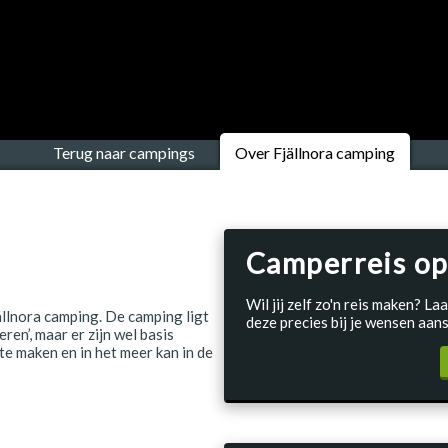
Terug naar campings
Over Fjällnora camping
Camperreis op
Wil jij zelf zo'n reis maken? 
ällnora camping. De camping ligt
deze precies bij je wensen aans
en’, maar er zijn wel basis
te maken en in het meer kan in de