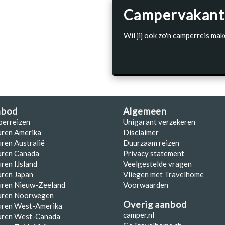
Campervakant
Wil jij ook zo'n camperreis mak
nbod
Algemeen
perreizen
Unigarant verzekeren
uren Amerika
Disclaimer
ren Australië
Duurzaam reizen
uren Canada
Privacy statement
ren IJsland
Veelgestelde vragen
ren Japan
Vliegen met Travelhome
uren Nieuw-Zeeland
Voorwaarden
uren Noorwegen
Overig aanbod
uren West-Amerika
camper.nl
uren West-Canada