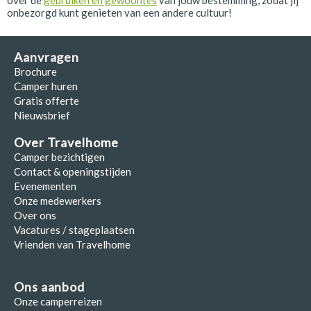
over de
gebruiken en gewoontes
van jouw bestemming, zodat jij
onbezorgd kunt genieten van een andere cultuur!
Aanvragen
Brochure
Camper huren
Gratis offerte
Nieuwsbrief
Over Travelhome
Camper bezichtigen
Contact & openingstijden
Evenementen
Onze medewerkers
Over ons
Vacatures / stageplaatsen
Vrienden van Travelhome
Ons aanbod
Onze camperreizen