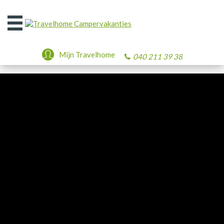
Open
het
menu
Mijn Travelhome
040 211 39 38