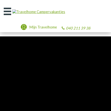
Open
het
menu
Mijn Travelhome
040 211 39 38