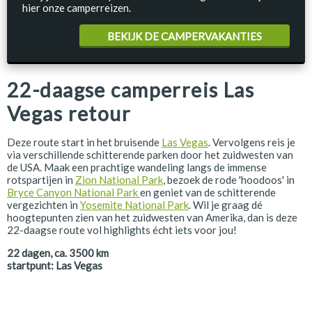
hier onze camperreizen.
BEKIJK DE CAMPERVAKANTIES
22-daagse camperreis Las
Vegas retour
Deze route start in het bruisende
Las Vegas
. Vervolgens reis je
via verschillende schitterende parken door het zuidwesten van
de USA. Maak een prachtige wandeling langs de immense
rotspartijen in
Zion National Park
, bezoek de rode 'hoodoos' in
Bryce Canyon National Park
en geniet van de schitterende
vergezichten in
Yosemite National Park
. Wil je graag dé
hoogtepunten zien van het zuidwesten van Amerika, dan is deze
22-daagse route vol highlights écht iets voor jou!
22
dagen, ca.
3500
km
startpunt:
Las Vegas