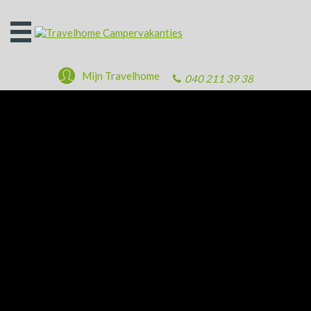
Open
het
menu
Mijn Travelhome
040 211 39 38