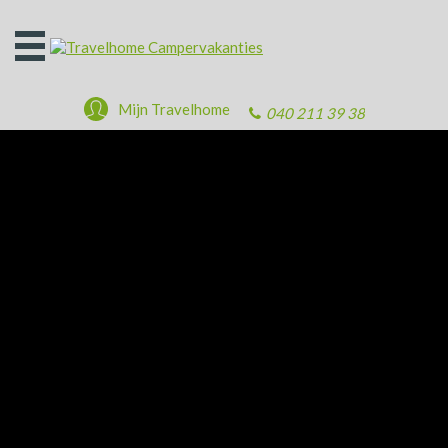
Open
het
menu
Mijn Travelhome
040 211 39 38