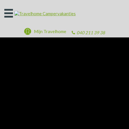
Open
het
menu
Mijn Travelhome
040 211 39 38