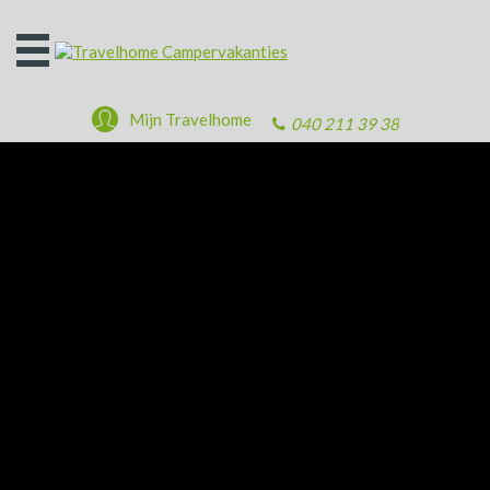
Open
het
menu
Mijn Travelhome
040 211 39 38