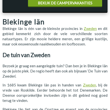
BEKIJK DE CAMPERVAKANTIES
Blekinge Iän
Blekinge Iän is één van de kleinste provincies in
Zweden
en dit
gebied kenmerkt zich door de vele verschillende soorten
natuurtypes. Er zijn mooie heldere meren, een grillige kustlijn,
maar ook eeuwenoude naaldwouden en loofbossen.
De tuin van Zweden
Bezoek je graag een aangelegde tuin? Dan ben je in Blekinge Iän
op de juiste plek. De regio heeft dan ook als bijnaam ‘De Tuin van
Zweden’.
In 1685 kwam Blekinge Iän pas in handen van
Zweden
, bij de
vrede van Roskilde. Eerder behoorde het tot Denemarken. De
Deense oorspronkelijke invloeden zijn in dit gebied nog goed
terug te vinden.
Blekinge Iän ligt aan de Oostzee en grenst aan de provincies