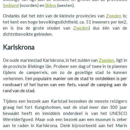
Småland
(noorden) en
Skåne
(westen).
Ondanks dat het één van de kleinste provincies van
Zweden
is;
het kent een hoge bevolkingsdichtheid, ca. 51 inwoners per km2,
en is (na de grote steden van
Zweden
) dus één van de
dichtstbevolkte gebieden.
Karlskrona
De oude marinestad Karlskrona, in het zuiden van
Zweden
, ligt in
de provincie Blekinge Iän. Probeer een dag of twee in te plannen
tijdens de camperreis, om zo de gezellige stad te kunnen
verkennen. E
en populaire manier om de stad te ontdekken is per
rondvaart of het huren van een fiets, vanaf de camping aan de
rand van de stad.
Tijdens een bezoek aan Karlstad bezoeken de meeste reizigers
graag het fort Kungsholmen, wat de stad meer dan 300 jaar
bewaakt heeft en inmiddels onderdeel is van het UNESCO
Werelderfgoed. Maar ook een bezoek aan een museum is zeker
aan te raden in Karlskrona. Denk bijvoorbeeld aan het Marin