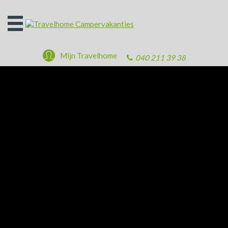
Open
het
menu
Mijn Travelhome
040 211 39 38