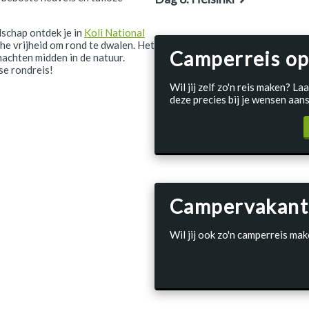
dschap ontdek je in
Koli National
he vrijheid om rond te dwalen. Het
Camperreis op
nachten midden in de natuur.
se rondreis!
Wil jij zelf zo'n reis maken? 
deze precies bij je wensen aans
Campervakant
Wil jij ook zo'n camperreis mak