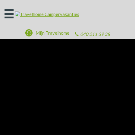
Open
het
menu
Mijn Travelhome
040 211 39 38