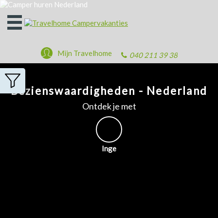
Open
het
menu
Mijn Travelhome
040 211 39 38
Bezienswaardigheden - Nederland
Ontdek je met
Inge