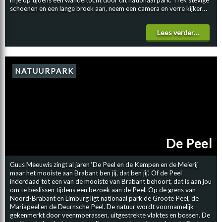
in je op tijdens een wandeltocht door dit nationaal park. Trek stevige
schoenen en een lange broek aan, neem een camera en verre kijker
mee en bewandel een van de vele wandelroutes in de Biesbosch.
Routes variëren van 1,5 km tot meer dan 20 km. Het wordt
Lees verder…
aangeraden om bij het bezoekerscentrum aanvullende informatie
voor de route op te vragen alvorens je er op uitgaat, sommige routes
zijn bijvoorbeeld enkel per boot bereikbaar. Indien je viervoeter mee
op camperreis gaat, houdt er rekening mee dat de hond niet in alle
gedeeltes van het park welkom is. TE WATER Je kunt je ook
NATUURPARK
vergapen aan de natuur vanaf het water door een begeleide
boottocht te maken of zelf het heft in eigen handen te nemen en een
boot of kano te huren. Excursies kun je boeken en boten kun je huren
bij de zogenoemde gastheren van de Biesbosch. Let op: het huren van
een bootje is erg populair in de zomer. Reis je in zomer met de camper
naar de Biesbosch en wil je een bootje huren, reserveer dan op tijd!
BEWONERS VAN DE BIESBOSCH De bever wordt gezien als icoon
van dit nationaal park, naar schatting leven er meer dan 300 bevers in
De Peel
de directe omgeving. Zogenoemde bevertochten vertrekken vanuit
vier locaties. Met name voor de kinderen zijn deze bevertochten een
echte aanrader bij een bezoek aan de Biesbosch. Echter zijn er ook
Guus Meeuwis zingt al jaren ‘De Peel en de Kempen en de Meierij
verschillende speelparken in de omgeving van de Biesbosch waar de
maar het mooiste aan Brabant ben jij, dat ben jij.’ Of de Peel
kids hun energie kwijt kunnen. In dit beschermd natuurgebied kan men
inderdaad tot een van de mooiste van Brabant behoort, dat is aan jou
ook vogels spotten of sportvissen. Vogelliefhebbers pak je verrekijker
om te beslissen tijdens een bezoek aan de Peel. Op de grens van
maar bij! Let op: indien je wilt sportvissen in de Biesbosch, moet je
Noord-Brabant en Limburg ligt nationaal park de Groote Peel, de
over een vispas van Sprotvisserij Nederland beschikken. LUNCHEN
Mariapeel en de Deurnsche Peel. De natuur wordt voornamelijk
Maak je dag in de Biesbosch compleet door te picknicken of te
gekenmerkt door veenmoerassen, uitgestrekte vlaktes en bossen. De
barbecueën in het park! Er zijn diverse picknicktafels waar je je lunch