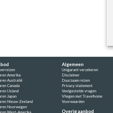
nbod
Algemeen
perreizen
Unigarant verzekeren
uren Amerika
Disclaimer
ren Australië
Duurzaam reizen
uren Canada
Privacy statement
ren IJsland
Veelgestelde vragen
ren Japan
Vliegen met Travelhome
uren Nieuw-Zeeland
Voorwaarden
uren Noorwegen
Overig aanbod
uren West-Amerika