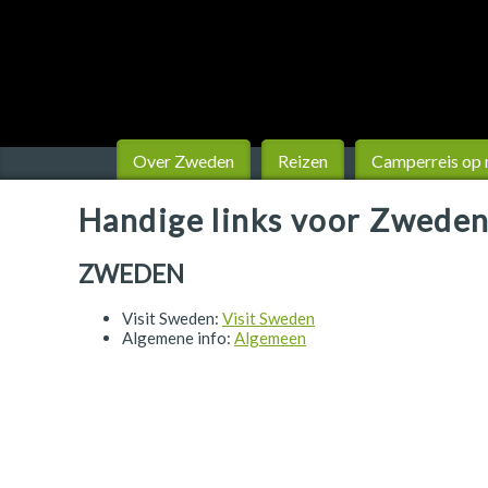
Finland
Frankrijk
Ierland
IJsland
Over Zweden
Reizen
Camperreis op
Italië
Handige links voor Zwede
Japan
ZWEDEN
Kroatië
Visit Sweden:
Visit Sweden
Namibië
Algemene info:
Algemeen
Nederland
Nieuw-Zeeland
Noorwegen