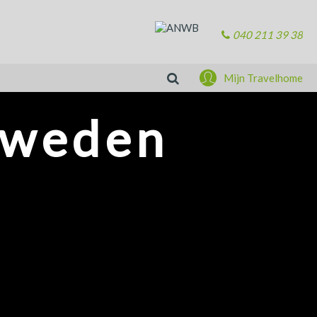
040 211 39 38
Zoeken
Mijn Travelhome
Zweden