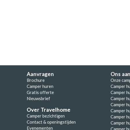
Polen
Portugal
Schotland
Spanje
Zuid-Afrika
Zweden
Aanvragen
Ons aa
Zwitserland
Brochure
Onze cam
Camper huren
Camper h
Gratis offerte
Camper hu
Nieuwsbrief
Camper h
Camper hu
Over Travelhome
Camper hu
Camper bezichtigen
Camper h
Contact & openingstijden
Camper h
Evenementen
Camper h