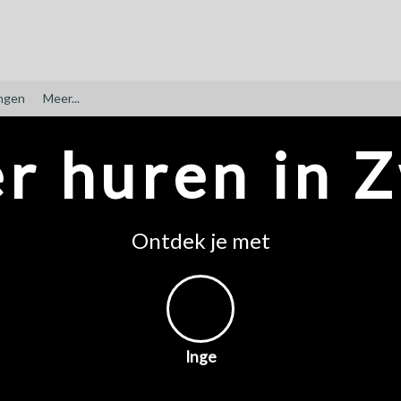
ngen
Meer...
r huren in 
Ontdek je met
Inge