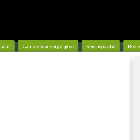
 maat
Camperhuur vergelijken
Reis­inspiratie
Bezie
n