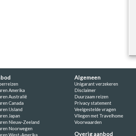
nbod
Algemeen
perreizen
Unigarant verzekeren
uren Amerika
Disclaimer
ren Australië
Duurzaam reizen
uren Canada
Privacy statement
ren IJsland
Veelgestelde vragen
ren Japan
Vliegen met Travelhome
uren Nieuw-Zeeland
Voorwaarden
uren Noorwegen
Overig aanbod
uren West-Amerika