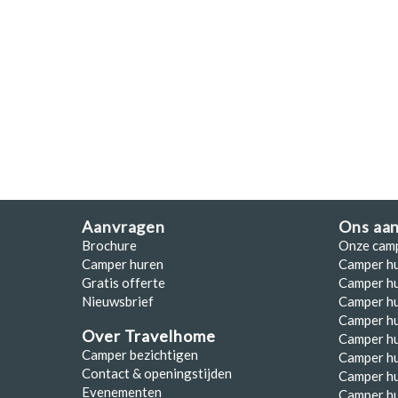
Polen
Portugal
Schotland
Spanje
Zuid-Afrika
Zweden
Aanvragen
Ons aa
Zwitserland
Brochure
Onze cam
Camper huren
Camper h
Gratis offerte
Camper hu
Nieuwsbrief
Camper h
Camper hu
Over Travelhome
Camper hu
Camper bezichtigen
Camper h
Contact & openingstijden
Camper h
Evenementen
Camper h