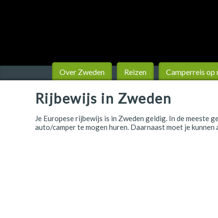
Finland
Frankrijk
Ierland
IJsland
Over Zweden
Reizen
Camperreis op
Italië
Rijbewijs in Zweden
Japan
Je Europese rijbewijs is in Zweden geldig. In de meeste 
auto/camper te mogen huren. Daarnaast moet je kunnen aa
Kroatië
Namibië
Nederland
Nieuw-Zeeland
Noorwegen