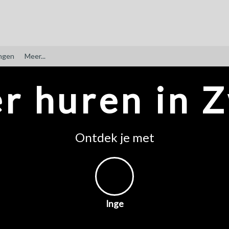
ngen
Meer...
r huren in 
Ontdek je met
Inge