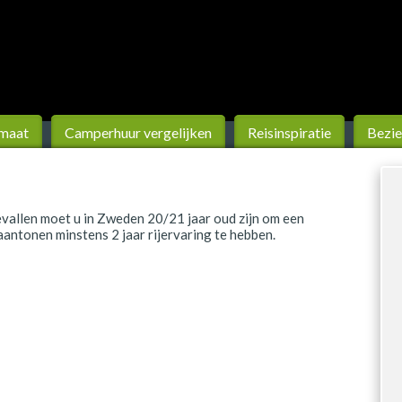
 maat
Camperhuur vergelijken
Reis­inspiratie
Bezie
gevallen moet u in Zweden 20/21 jaar oud zijn om een
ntonen minstens 2 jaar rijervaring te hebben.