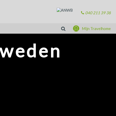
040 211 39 38
Zoeken
Mijn Travelhome
Zweden