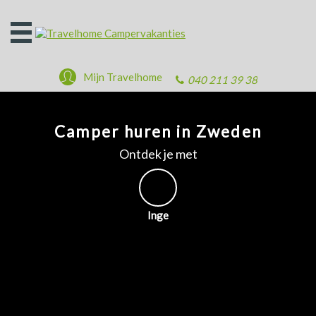
Open
het
menu
Mijn Travelhome
040 211 39 38
Camper huren in Zweden
Ontdek je met
Inge