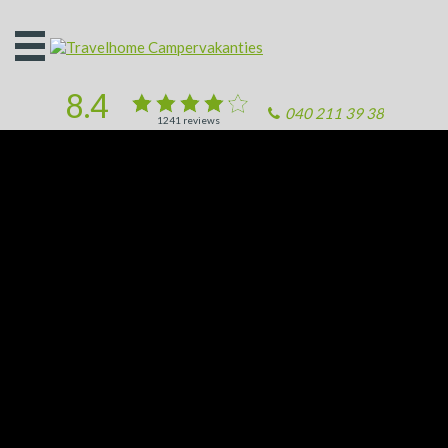
Open
het
menu
8.4
040 211 39 38
1241
reviews