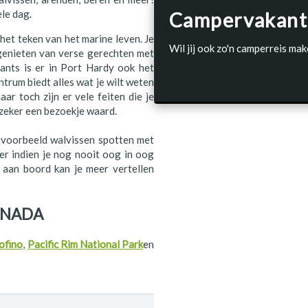
le dag.
Campervakant
het teken van het marine leven. Je
Wil jij ook zo'n camperreis mak
t genieten van verse gerechten met
rants is er in Port Hardy ook het
trum biedt alles wat je wilt weten
aar toch zijn er vele feiten die je
 zeker een bezoekje waard.
ijvoorbeeld walvissen spotten met
er indien je nog nooit oog in oog
 aan boord kan je meer vertellen
ANADA
ofino
,
Pacific Rim National Park
en