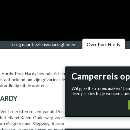
Terug naar bezienswaardigheden
Over Port Hardy
t Hardy. Port Hardy bevindt zich in
Camperreis op
 staat bekend om zijn gevarieerde
k volledig uit de voeten.
Wil jij zelf zo'n reis maken? 
deze precies bij je wensen aans
HARDY
Veel toeristen reizen vanuit Port
p het eiland Kaien. Onderweg vaart
r reizigers naar Skagway, Alaska.
alvissen, arenden, beren en meer!