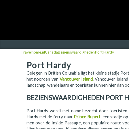
Finland
Frankrijk
Ierland
IJsland
Travelhome.nl
Canada
Bezienswaardigheden
Port Hardy
Italië
Port Hardy
Japan
Gelegen in British Columbia ligt het kleine stadje Por
Kroatië
het noorden van
Vancouver Island
. Vancouver Island
landschap, wandelaars en toeristen kunnen hier dan oo
Namibië
BEZIENSWAARDIGHEDEN PORT 
Nederland
Nieuw-Zeeland
Port Hardy wordt met name bezocht door toeristen. 
Hardy met de ferry naar
Prince Rupert
, een stadje o
Noorwegen
men over de Inside Passage, een populaire route voo
Hier komt men veel bijzondere dieren tegen zoals w