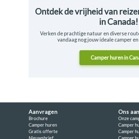
Ontdek de vrijheid van reiz
in Canada!
Verken de prachtige natuur en diverse rout
vandaag nog jouw ideale camper en 
Camper huren in
Can
Aanvragen
Ons aa
Brochure
Onze cam
Camper huren
Camper h
Gratis offerte
Camper hu
Nieuwsbrief
Camper h