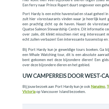
Polen
Een ferry naar Prince Rupert duurt ongeveer een gehe
Portugal
Port Hardy is een echte havenstad en staat geheel in 
zult hier visrestaurants vinden waar je heerlijk kun
Schotland
een prachtig zicht op de haven. Naast de visrestau
Quatse Salmon Stewardship Centre. Dit informatie cen
Spanje
over zalm, dit klinkt misschien niet erg interessant m
echt zullen verbazen! Een interessante tussenstop en
Zuid-Afrika
Bij Port Hardy kun je geweldige tours boeken. Ga b
Zweden
een Whale Watching tour, dit is een absolute aanrad
bent gekomen met deze bijzondere dieren! Een gids
Zwitserland
over deze bijzondere dieren en het gebied.
UW CAMPERREIS DOOR WEST-C
Bij jouw bezoek aan Port Hardy kun je ook
Nanaimo
,
T
Victoria
op Vancouver Island bezoeken.