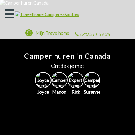
Open
het
menu
Mijn Travelhome
040 211 39 38
Camper huren in Canada
Ontdek je met
Joyce
Manon
Rick
Susanne