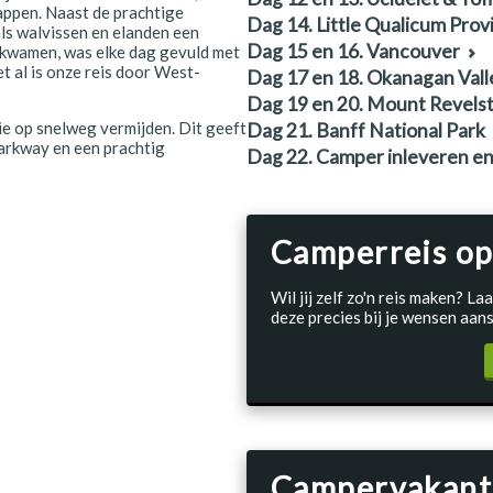
appen. Naast de prachtige
Dag 14. Little Qualicum Provi
ls walvissen en elanden een
Dag 15 en 16. Vancouver
nkwamen, was elke dag gevuld met
 al is onze reis door West-
Dag 17 en 18. Okanagan Vall
Dag 19 en 20. Mount Revelst
ie op snelweg vermijden. Dit geeft
Dag 21. Banff National Park
Parkway en een prachtig
Dag 22. Camper inleveren en 
Camperreis op
Wil jij zelf zo'n reis maken? 
deze precies bij je wensen aans
Campervakant