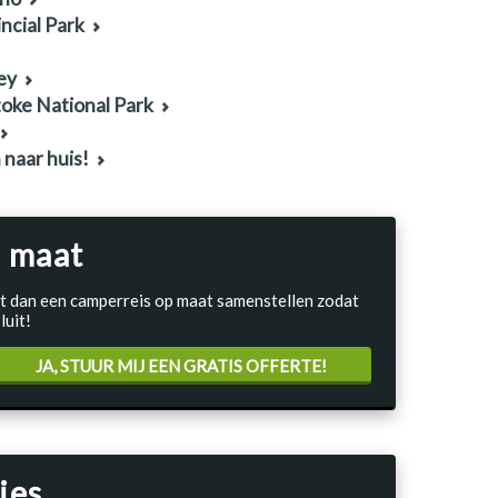
ncial Park
ey
oke National Park
naar huis!
 maat
Laat dan een camperreis op maat samenstellen zodat
luit!
JA, STUUR MIJ EEN GRATIS OFFERTE!
ies