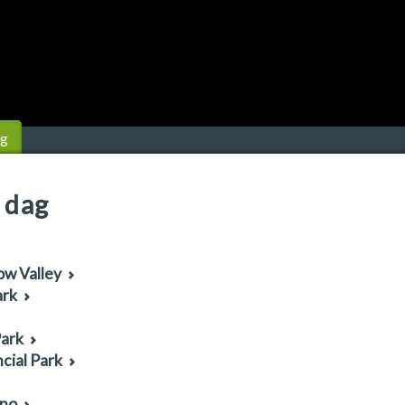
ng
 dag
ow Valley
ark
Park
cial Park
ino