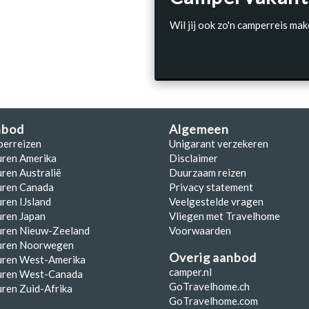
Wil jij ook zo'n camperreis mak
nbod
Algemeen
perreizen
Unigarant verzekeren
uren Amerika
Disclaimer
ren Australië
Duurzaam reizen
uren Canada
Privacy statement
ren IJsland
Veelgestelde vragen
ren Japan
Vliegen met Travelhome
uren Nieuw-Zeeland
Voorwaarden
uren Noorwegen
Overig aanbod
uren West-Amerika
camper.nl
uren West-Canada
GoTravelhome.ch
ren Zuid-Afrika
GoTravelhome.com