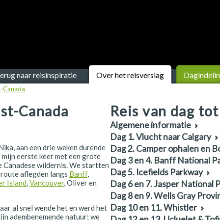
erug naar reisinspiratie
Over het reisverslag
Dagindeli
t-Canada
est-Canada
Reis van dag tot
Algemene informatie
Dag 1. Vlucht naar Calgary
 Nika, aan een drie weken durende
Dag 2. Camper ophalen en B
: mijn eerste keer met een grote
Dag 3 en 4. Banff National P
 Canadese wildernis. We startten
Dag 5. Icefields Parkway
 route aflegden langs
Banff
,
r Island
,
Vancouver
, Oliver en
Dag 6 en 7. Jasper National 
Dag 8 en 9. Wells Gray Provin
Dag 10 en 11. Whistler
aar al snel wende het en werd het
 zijn adembenemende natuur; we
Dag 12 en 13. Ucluelet & Tof