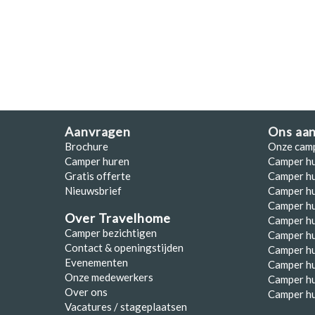
Aanvragen
Ons aa
Brochure
Onze cam
Camper huren
Camper h
Gratis offerte
Camper hu
Nieuwsbrief
Camper h
Camper hu
Over Travelhome
Camper hu
Camper bezichtigen
Camper h
Contact & openingstijden
Camper h
Evenementen
Camper h
Onze medewerkers
Camper h
Over ons
Camper hu
Vacatures / stageplaatsen