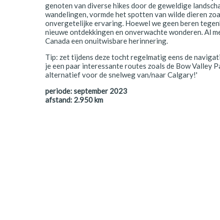
genoten van diverse hikes door de geweldige landsch
Polen
wandelingen, vormde het spotten van wilde dieren zoa
onvergetelijke ervaring. Hoewel we geen beren tege
Portugal
nieuwe ontdekkingen en onverwachte wonderen. Al met
Canada een onuitwisbare herinnering.
Schotland
Tip: zet tijdens deze tocht regelmatig eens de navigat
je een paar interessante routes zoals de Bow Valley 
Spanje
alternatief voor de snelweg van/naar Calgary!'
Zuid-Afrika
periode:
september 2023
afstand:
2.950
km
Zweden
Zwitserland