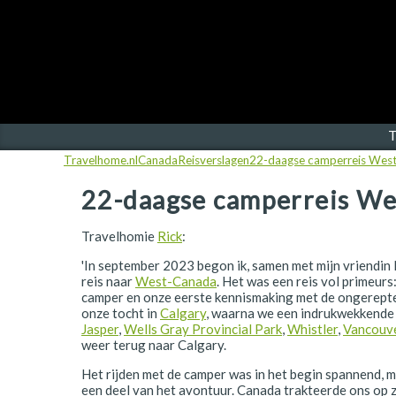
Finland
Frankrijk
Ierland
IJsland
T
Travelhome.nl
Canada
Reisverslagen
22-daagse camperreis Wes
Italië
22-daagse camperreis W
Japan
Kroatië
Travelhomie
Rick
:
'In september 2023 begon ik, samen met mijn vriendin
Namibië
reis naar
West-Canada
. Het was een reis vol primeurs
camper en onze eerste kennismaking met de ongerepte
Nederland
onze tocht in
Calgary
, waarna we een indrukwekkende
Jasper
,
Wells Gray Provincial Park
,
Whistler
,
Vancouve
Nieuw-Zeeland
weer terug naar Calgary.
Noorwegen
Het rijden met de camper was in het begin spannend, m
een deel van het avontuur. Canada trakteerde ons op