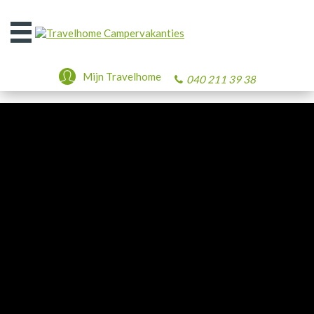
Open
het
menu
Mijn Travelhome
040 211 39 38