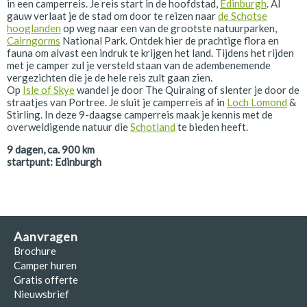
in een camperreis. Je reis start in de hoofdstad,
Edinburgh
. Al
gauw verlaat je de stad om door te reizen naar
de Schotse
hooglanden
op weg naar een van de grootste natuurparken,
Cairngorms
National Park. Ontdek hier de prachtige flora en
fauna om alvast een indruk te krijgen het land. Tijdens het rijden
met je camper zul je versteld staan van de adembenemende
vergezichten die je de hele reis zult gaan zien.
Op
Isle of Skye
wandel je door The Quiraing of slenter je door de
straatjes van Portree. Je sluit je camperreis af in
Loch Lomond
&
Stirling. In deze 9-daagse camperreis maak je kennis met de
overweldigende natuur die
Schotland
te bieden heeft.
9
dagen, ca.
900
km
startpunt:
Edinburgh
Aanvragen
Brochure
Camper huren
Gratis offerte
Nieuwsbrief