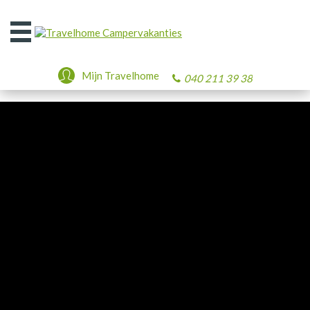
Open
het
menu
Mijn Travelhome
040 211 39 38