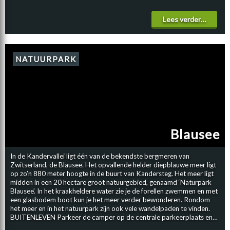
met de zuidelijker gelegen Alpen. Door de neerslag is er natuurlijk een
prachtig groen landschap te bewonderen. INTERLAKEN De meest
Lees verder…
centrale stad in het Berner Oberland is Interlaken, met de twee
omliggende meren, de Brienzersee en de Thunersee. Door de stad
stroomt de rivier de Aare, die de twee meren met elkaar verbindt. De
Brienzersee ligt ten oosten van Interlaken en de Thunersee ligt ten
westen van Interlaken. Per boot kun je dit gebied erg goed ontdekken
NATUURPARK
en verder verkennen. JUNGFRAU De beroemste bergtop van het
Berner Oberland is de Jungfrau, welke je tijdens de camperreis kunt
bereiken per trein. Vanuit het dorpje Scheidegg ga je per trein naar
het hoogstgelegen treinstation van Europa, op ruim 3450 meter
hoogte, de Jungfraujoch. Het observatorium ligt op 3571 meter
hoogte en is één van de meest populaire attracties van Zwitserland.
Ook kun je hier een ritje met de kabelbaan maken of wat dacht je van
een tandradtrein? De jungfrauregio staat bekend om de bekende
Blausee
bergen, de Mönch, de Eiger en natuurlijk de Jungfrau. De uitzichten
vanaf het Jungfraujoch zijn werkelijk adembenemend. Tijdens een
camperreis door Berner Oberland beleef je gegarandeerd een
In de Kandervallei ligt één van de bekendste bergmeren van
heerlijke vakantie.
Zwitserland, de Blausee. Het opvallende helder diepblauwe meer ligt
op zo’n 880 meter hoogte in de buurt van Kandersteg. Het meer ligt
midden in een 20 hectare groot natuurgebied, genaamd ‘Naturpark
Blausee’. In het kraakheldere water zie je de forellen zwemmen en met
een glasbodem boot kun je het meer verder bewonderen. Rondom
het meer en in het natuurpark zijn ook vele wandelpaden te vinden.
BUITENLEVEN Parkeer de camper op de centrale parkeerplaats en
neem de picknickspullen mee; het is een geweldige omgeving en een