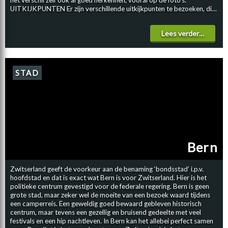
het verschil zelf ook al goed herkennen, vooral op de foto’s.
UITKIJKPUNTEN Er zijn verschillende uitkijkpunten te bezoeken, die
ieder een ander uniek uitzicht geven op de gletsjer. Onze favoriete
punten zijn die vanaf de Eggishorn of de Bettmerhorn, vanwaar je
Lees verder…
uitkijkt over de ‘bocht’, waarbij je vervolgens bijna de gehele gletsjer
kunt zien maar ook de bergen en de ijsmassa eromheen. Om de
gletsjer te kunnen bezichtigen kun je het beste de camper parkeren in
het dal, bijvoorbeeld in Mörel of in Fiesch. Vanaf hier ga je met de
kabelbaan omhoog naar respectievelijk de Riederalp of de Belalp.
STAD
Zowel Belalp als Riederalp is een autovrij dorp. De eerste kabelbaan
vanuit Mörel komt bij Hohfluh uit. Vanaf hier kun je ook nog een
tweede kabelbaan nemen, naar Moosfluh. Geniet van het geweldige
panoramische uitzicht over de gletsjer en wandel door de prachtige
bergenweides van het Aletschwalt. Idylissche plekjes als de Blausee
en de Bettmersee zijn echte pareltjes en laten je zeker extra genieten
tijdens de wandeling. BIJZONDERE EXCURSIE Een bijzondere manier
om nog dichterbij de gletsjer te komen is het maken van een heuse
Bern
gletsjerwandeling. Een unieke tocht die al ondernomen kan worden
met kinderen vanaf 6 jaar. Onder begeleiding van een gids loop je naar
de gletsjertong en kun je van dichtbij de gletsjer bewonderen. Een
Zwitserland geeft de voorkeur aan de benaming ‘bondsstad’ i.p.v.
indrukwekkende excursie tijdens de camperreis die je nooit meer zult
hoofdstad en dat is exact wat Bern is voor Zwitserland. Hier is het
vergeten.
politieke centrum gevestigd voor de federale regering. Bern is geen
grote stad, maar zeker wel de moeite van een bezoek waard tijdens
een camperreis. Een geweldig goed bewaard gebleven historisch
centrum, maar tevens een gezellig en bruisend gedeelte met veel
festivals en een hip nachtleven. In Bern kan het allebei perfect samen