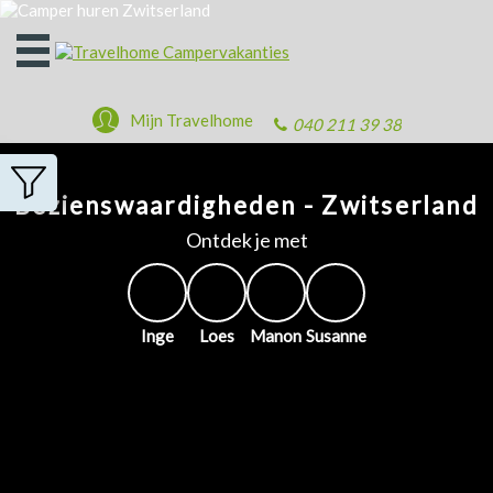
Open
het
menu
Mijn Travelhome
040 211 39 38
Bezienswaardigheden - Zwitserland
Ontdek je met
Inge
Loes
Manon
Susanne