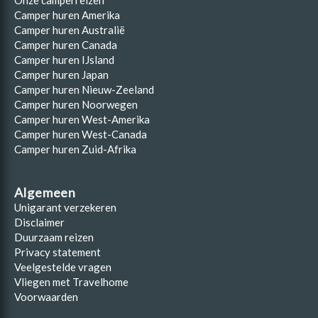
Onze camperreizen
hotels en restaurants geopend. Ook voor goede mountainbikeroutes
Camper huren Amerika
alsmede wat meer spannende activiteiten kun je in Grindelwald goed
Camper huren Australië
terecht. Gletsjerwandelingen, klettersteigen,
Camper huren Canada
hooggebergtewandelingen, paragliden en alpensteppen, vrijwel alle
buitenactiviteiten kun je vanuit het dorp goed maken tijdens je
Camper huren IJsland
camperreis door Zwitserland.
Camper huren Japan
Camper huren Nieuw-Zeeland
Camper huren Noorwegen
Camper huren West-Amerika
Camper huren West-Canada
Camper huren Zuid-Afrika
Algemeen
Unigarant verzekeren
Disclaimer
Duurzaam reizen
Privacy statement
Veelgestelde vragen
Vliegen met Travelhome
Voorwaarden