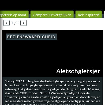
perreis op maat
Camperhuur vergelijken
Reis­inspiratie
<
1 / 3
>
BEZIENSWAARDIGHEID
Aletschgletsjer
Met zijn 23,6 km lengte is de Aletschgletsjer de langste gletsjer van de
Alpen. Een prachtige gletsjer die van bovenaf iets weg heeft van een
autoweg. Het gebied rondom de gletsjer, de “Jungfrau-Aletsch” arena,
staat sinds 2001 tot de UNESCO Werelderfgoedlijst. Door de
opwarming van de aarde smelt de gletsjer langzaam en doordat wij er
zelf meerdere malen geweest zijn de afgelopen veertig jaar, kunnen we