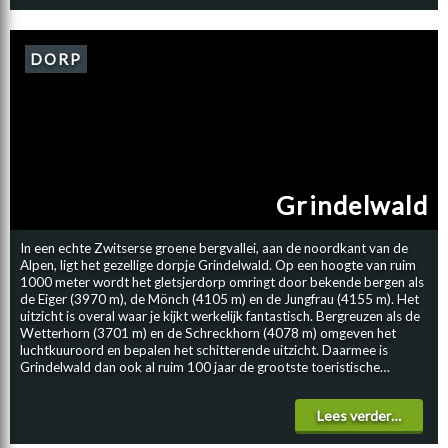
de gletsjer en het Rhônedal is hier subliem! Via speciaal aangelegde
steigerplanken loop je naar de ingang van de Rhônegletsjer. Je loopt
een stukje de gletsjer in, naar de ijskelder en dat is ontzettend
indrukwekkend, de wetenschap dat je hier daadwerkelijk ín de gletsjer
DORP
loopt, is geweldig. Het smeltwater druppelt hier naar beneden en een
jas of trui is zeker aan te raden. Zelf zijn we al meerdere malen bij deze
gletsjer geweest en over de verschillende decennia is de gletsjer echt
enorm gekrompen. De verandering van het klimaat is hier dus ook
goed zichtbaar. Met de camper maak je een indrukwekkende rit over
de wegen die met haarspeldbochten, steile afgronden, eindeloze
uitzichten en smalle wegen werkelijk superavontuurlijk zal zijn. BESTE
SEIZOEN MET DE CAMPER De Furkapas is meestal tussen mei en
Grindelwald
oktober geopend, vanwege de weersomstandigheden. Bekijk altijd
even de weersvoorspelling, voordat je met de camper op pad gaat,
over deze legendarische pas. Het beste seizoen om de furkapas met
In een echte Zwitserse groene bergvallei, aan de noordkant van de
de camper te berijden en de omgeving te bezoeken is veelal het begin
Alpen, ligt het gezellige dorpje Grindelwald. Op een hoogte van ruim
van de zomer. Er kan zeker nog sneeuw aanwezig op de bergtoppen,
1000 meter wordt het gletsjerdorp omringt door bekende bergen als
wat voor een prachtig beeld zorgt, maar de dagen zijn vaak lekker
de Eiger (3970 m), de Mönch (4105 m) en de Jungfrau (4155 m). Het
zonnig en de wegen dus volledig sneeuwvrij.
uitzicht is overal waar je kijkt werkelijk fantastisch. Bergreuzen als de
Wetterhorn (3701 m) en de Schreckhorn (4078 m) omgeven het
luchtkuuroord en bepalen het schitterende uitzicht. Daarmee is
Grindelwald dan ook al ruim 100 jaar de grootste toeristische
trekpleister van het Berner Oberland. DORFSTRASSE Ondanks dat
het bergdorp is uitgegroeid tot een wat drukkere toeristische
Lees verder…
bestemming heeft het centrum nog altijd zijn authentieke karakter
behouden. Het dorp ligt op een prachtige plek te midden van