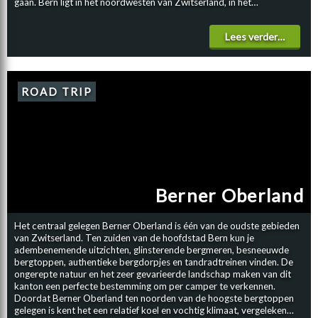
gaan. Bern ligt in het noordwesten van Zwitserland, in het
gelijknamige kanton, aan de rivier de Aare. Het symbool van de stad is
een beer en het dier zie je dus overal ook terugkomen, op
Lees verder…
uithangborden, vlaggen, naamborden en op het stadswapen. In 1224
schoot de stichter van de stad Bern, Berthold V, tijdens de jacht een
beer en de legende gaat dat de stad op die plaats gebouwd is. De
naam Bern is dan ook afgeleid van ‘Bär’, het Duits woord voor beer.
Eén van de leukste attracties van Bern is tegenwoordig nog altijd de
ROAD TRIP
“Bärengräben”, de berenkuil. OUDE STADSKERN Het oude
stadsgedeelte van Bern is erg populair bij de meeste toeristen en
staat op de lijst van UNESCO-wereldcultuurgoederen. Overal in dit
stadsdeel heerst een heuse middeleeuwse sfeer en dat geeft Bern een
uniek karakter. Mooie sfeervolle straten met oude panden die
prachtig versierd worden met vlaggen, uithangborden en bloemen.
KAMPEREN MET DE CAMPER BIJ BERN Een goede camping in de
omgeving van Bern is Campingplatz Eichholz. Een mooi, ruim
Berner Oberland
opgezette camping met goede faciliteiten en een ideale verbinding,
per trein, naar Bern. Ter plaatse krijg je een code voor korting op de
treinkaartjes.
Het centraal gelegen Berner Oberland is één van de oudste gebieden
van Zwitserland. Ten zuiden van de hoofdstad Bern kun je
adembenemende uitzichten, glinsterende bergmeren, besneeuwde
bergtoppen, authentieke bergdorpjes en tandradtreinen vinden. De
ongerepte natuur en het zeer gevarieerde landschap maken van dit
kanton een perfecte bestemming om per camper te verkennen.
Doordat Berner Oberland ten noorden van de hoogste bergtoppen
gelegen is kent het een relatief koel en vochtig klimaat, vergeleken