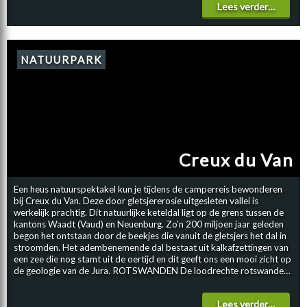
Lees verder…
Bettmerhorn. De adembenemende Aletschgletsjer is vanaf hier te
bewonderen. Maar ook een bezoek aan het bekende Zermatt is vanaf
Brig zeer goed te doen, met de camper. Het relatief kleine oude
centrum van Brig is zeer overzichtelijk en kenmerkt zich door mooie
historische panden, waarin tegenwoordig winkels en restaurants
NATUURPARK
gevestigd zijn. STOCKALPERPALAST Er zijn veel architectonische
juweeltjes te vinden in Brig zoals het indrukwekkende en imposante
Stockalperpalast. Het kasteel werd in 1671 voor Kaspar Jodok von
Stockalper gebouwd en is één van de belangrijkste barokke
paleisbouwwerken van Zwitserland.
Creux du Van
Een heus natuurspektakel kun je tijdens de camperreis bewonderen
bij Creux du Van. Deze door gletsjererosie uitgesleten vallei is
werkelijk prachtig. Dit natuurlijke keteldal ligt op de grens tussen de
kantons Waadt (Vaud) en Neuenburg. Zo’n 200 miljoen jaar geleden
begon het ontstaan door de beekjes die vanuit de gletsjers het dal in
stroomden. Het adembenemende dal bestaat uit kalkafzettingen van
een zee die nog stamt uit de oertijd en dit geeft ons een mooi zicht op
de geologie van de Jura. ROTSWANDEN De loodrechte rotswanden
zijn zo’n 160 meter hoog en omringen het keteldal, dat bijna 4
kilometer lang en 1 kilometer breed is. Het natuurlijke amfitheater
Lees verder…
met enorme rotswanden loopt in een U-vorm. Tijdens de