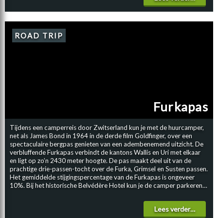
spectaculaire wandeling kijk je naar beneden de diepte in. Je kunt
langs de gehele rotswand lopen en omdat er nergens hekken of
afzettingen zijn is het een extra spannende wandeltocht. FONTAINE
FROIDE Midden in het natuurlijke keteldal ontspringt ook een bron,
ROAD TRIP
de Fontaine Froide. Wanneer je de wandeling maakt langs de rand van
het amfitheater kom je helemaal beneden de frisse bron tegen.
Bijzonder aan deze bron is de ijskoude temperatuur. Het gehele jaar
door komt de temperatuur niet boven de vier graden uit.
ONGEREPTE NATUUR In het ongerepte natuurlandschap in de
omgeving van Creux du Van leven veel wilde dieren. Let dus goed op
tijdens de wandeling, want misschien spot je wel een gems en
steenbok of zelfs een lynx. De wilde dieren wonen hier in een
Furkapas
beschermd en ruim 25 vierkante kilometer groot reservaat.
Tijdens een camperreis door Zwitserland kun je met de huurcamper,
net als James Bond in 1964 in de derde film Goldfinger, over een
spectaculaire bergpas genieten van een adembenemend uitzicht. De
verbluffende Furkapas verbindt de kantons Wallis en Uri met elkaar
en ligt op zo’n 2430 meter hoogte. De pas maakt deel uit van de
prachtige drie-passen-tocht over de Furka, Grimsel en Susten passen.
Het gemiddelde stijgingspercentage van de Furkapas is ongeveer
10%. Bij het historische Belvédère Hotel kun je de camper parkeren
en genieten van het spectaculaire panorama uitzicht.
RHONEGLETSJER Via de souvenirwinkel kun je, tegen betaling, over
Lees verder…
een speciaal wandelpad naar de Rhônegletsjer lopen. Het uitzicht op