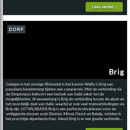
heerlijke plek om samen te genieten tijdens de camperreis. Ook zijn in
Lees verder…
dit gebied verschillende vuurplaatsen beschikbaar. Een heerlijke
barbecue is dus zeker ook een mogelijkheid. Voor een vers visje breng
je een bezoek aan de biologische forellenkwekerij, direct aan de oever
van het meer gelegen, naast het hotel met spa. Hoe leuk is het om
deze ’s avonds lekker klaar te maken op de camping en te genieten
DORP
van de prachtige omgeving? Het echte buitenleven is overal in
Zwitserland natuurlijk ideaal, voor tijdens een camperreis, maar zeker
ook in de omgeving van de Blausee kun je echt optimaal genieten van
de natuur.
Brig
Gelegen in het zonnige Rhônedal in het kanton Wallis is Brig een
populaire bestemming tijdens een camperreis. Met de verbinding via
de Simplonpas behoort een bezoek aan Italië zeker tot de
mogelijkheden. Al eeuwenlang is Brig de verbinding tussen de alpen en
het noordelijk deel van Italië, waarbij er ook veel treinverbindingen via
Brig zijn. UITVALSBASIS Brig is een perfecte uitvalsbasis voor de
omliggende dorpen zoals Blatten, Mörel, Fiesch en Belalp, midden in
het prachtige alpenlandschap. Vanuit Brig is er een goede verbinding
naar populaire gebieden waar je schitterende oneindige wandelingen
kunt maken, zoals de Riederalp en Bettmeralp met de Eggishorn en