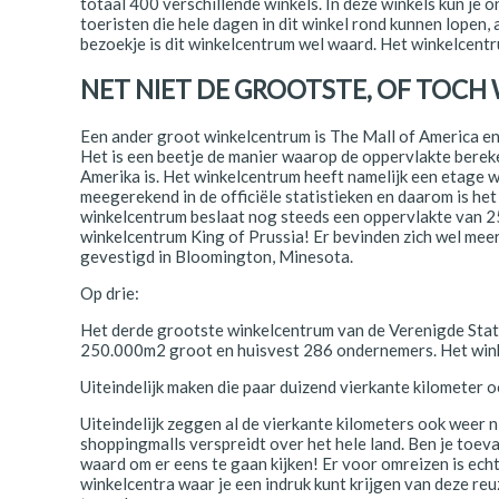
totaal 400 verschillende winkels. In deze winkels kun je o
Polen
toeristen die hele dagen in dit winkel rond kunnen lopen, 
bezoekje is dit winkelcentrum wel waard. Het winkelcentru
Portugal
NET NIET DE GROOTSTE, OF TOCH
Schotland
Een ander groot winkelcentrum is The Mall of America en 
Spanje
Het is een beetje de manier waarop de oppervlakte berek
Amerika is. Het winkelcentrum heeft namelijk een etage w
Zuid-Afrika
meegerekend in de officiële statistieken en daarom is he
winkelcentrum beslaat nog steeds een oppervlakte van 25
winkelcentrum King of Prussia! Er bevinden zich wel meer 
Zweden
gevestigd in Bloomington, Minesota.
Zwitserland
Op drie:
Het derde grootste winkelcentrum van de Verenigde State
250.000m2 groot en huisvest 286 ondernemers. Het winke
Uiteindelijk maken die paar duizend vierkante kilometer o
Uiteindelijk zeggen al de vierkante kilometers ook weer ni
shoppingmalls verspreidt over het hele land. Ben je toeval
waard om er eens te gaan kijken! Er voor omreizen is ech
winkelcentra waar je een indruk kunt krijgen van deze reu