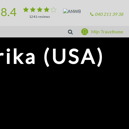
8.4
040 211 39 38
1241
reviews
Zoeken
Mijn Travelhome
ika (USA)