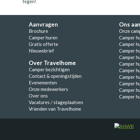
tegen!
Aanvragen
Ons aa
Brochure
Onze cam
Camper huren
Camper h
Gratis offerte
Camper hu
Nieuwsbrief
Camper h
Camper hu
Over Travelhome
Camper hu
Camper bezichtigen
Camper h
Contact & openingstijden
Camper h
Evenementen
Camper h
Onze medewerkers
Camper h
Over ons
Camper hu
Vacatures / stageplaatsen
Vrienden van Travelhome