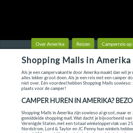
Finland
Frankrijk
Ierland
IJsland
Over Amerika
Reizen
Camperreis op
Italië
Shopping Malls in Amerika
Japan
Als je een campervakantie door Amerika maakt dan wil je n
alles lekker groot doen. Als je een reis met een camper 
Kroatië
niet over. Eén voordeel hebben Shopping Malls sowieso: 
plaats voor de camper!
Namibië
CAMPER HUREN IN AMERIKA? BEZO
Nederland
Shopping Malls in Amerika zijn sowieso al groot, maar er zi
Nieuw-Zeeland
gemiddelde shopping mall. Wat dacht je bijvoorbeeld van 
Verenigde Staten, met een totaal winkeloppervlak van 2
Noorwegen
Nordstrom, Lord & Taylor en JC Penny hun winkels hebben 