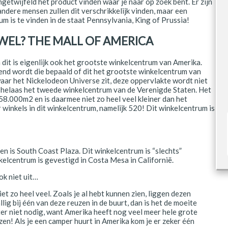
ngetwijfeld het product vinden waar je naar op zoek bent. Er zijn
andere mensen zullen dit verschrikkelijk vinden, maar een
m is te vinden in de staat Pennsylvania, King of Prussia!
 WEL? THE MALL OF AMERICA
dit is eigenlijk ook het grootste winkelcentrum van Amerika.
end wordt die bepaald of dit het grootste winkelcentrum van
aar het Nickelodeon Universe zit, deze oppervlakte wordt niet
t helaas het tweede winkelcentrum van de Verenigde Staten. Het
8.000m2 en is daarmee niet zo heel veel kleiner dan het
winkels in dit winkelcentrum, namelijk 520! Dit winkelcentrum is
n is South Coast Plaza. Dit winkelcentrum is “slechts”
lcentrum is gevestigd in Costa Mesa in Californië.
ok niet uit…
et zo heel veel. Zoals je al hebt kunnen zien, liggen dezen
lig bij één van deze reuzen in de buurt, dan is het de moeite
ter niet nodig, want Amerika heeft nog veel meer hele grote
zen! Als je een camper huurt in Amerika kom je er zeker één