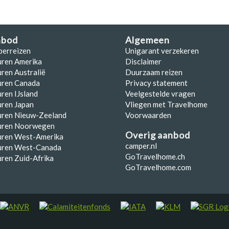
nbod
Algemeen
perreizen
Unigarant verzekeren
uren Amerika
Disclaimer
ren Australië
Duurzaam reizen
uren Canada
Privacy statement
ren IJsland
Veelgestelde vragen
ren Japan
Vliegen met Travelhome
uren Nieuw-Zeeland
Voorwaarden
uren Noorwegen
Overig aanbod
uren West-Amerika
camper.nl
uren West-Canada
GoTravelhome.ch
ren Zuid-Afrika
GoTravelhome.com