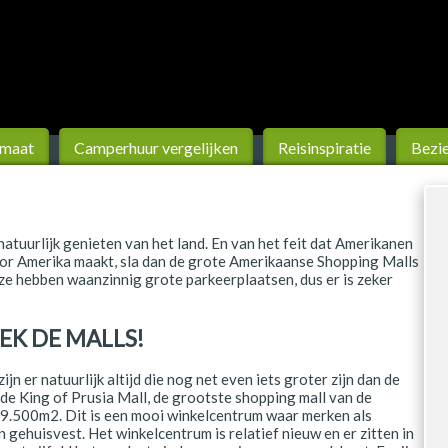
 maat
Camperhuur vergelijken
Reis­inspiratie
Bezi
atuurlijk genieten van het land. En van het feit dat Amerikanen
door Amerika maakt, sla dan de grote Amerikaanse Shopping Malls
ze hebben waanzinnig grote parkeerplaatsen, dus er is zeker
EK DE MALLS!
jn er natuurlijk altijd die nog net even iets groter zijn dan de
de King of Prusia Mall, de grootste shopping mall van de
59.500m2. Dit is een mooi winkelcentrum waar merken als
gehuisvest. Het winkelcentrum is relatief nieuw en er zitten in