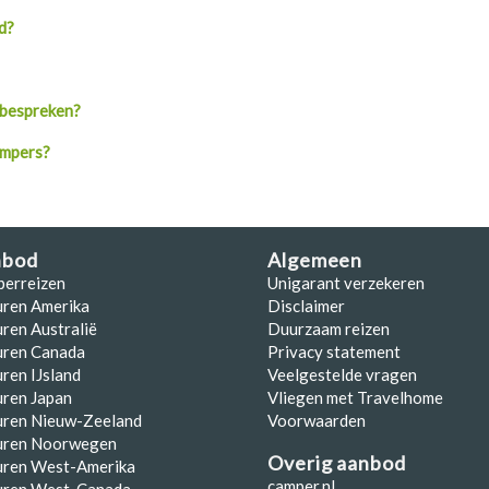
d?
 bespreken?
ampers?
nbod
Algemeen
perreizen
Unigarant verzekeren
uren Amerika
Disclaimer
ren Australië
Duurzaam reizen
uren Canada
Privacy statement
ren IJsland
Veelgestelde vragen
ren Japan
Vliegen met Travelhome
uren Nieuw-Zeeland
Voorwaarden
uren Noorwegen
Overig aanbod
uren West-Amerika
camper.nl