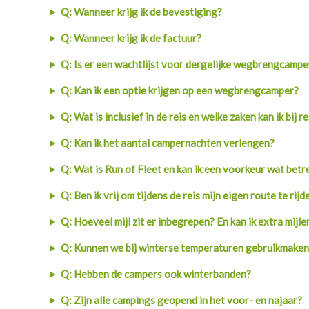
Q: Wanneer krijg ik de bevestiging?
Finland
Q: Wanneer krijg ik de factuur?
Frankrijk
Q: Is er een wachtlijst voor dergelijke wegbrengcampe
Ierland
Q: Kan ik een optie krijgen op een wegbrengcamper?
IJsland
Q: Wat is inclusief in de reis en welke zaken kan ik bij 
Italië
Q: Kan ik het aantal campernachten verlengen?
Japan
Q: Wat is Run of Fleet en kan ik een voorkeur wat be
Kroatië
Q: Ben ik vrij om tijdens de reis mijn eigen route te rijd
Namibië
Q: Hoeveel mijl zit er inbegrepen? En kan ik extra mij
Nederland
Q: Kunnen we bij winterse temperaturen gebruikmaken v
Nieuw-Zeeland
Q: Hebben de campers ook winterbanden?
Noorwegen
Q: Zijn alle campings geopend in het voor- en najaar?