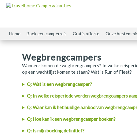
Home
Boek een camperreis
Gratis offerte
Onze bestemmi
Amerika
Brochure
Wegbrengcampers
Argentinië
Nieuwsbrief
Wanneer komen de wegbrengcampers? In welke reisper
Australië
Camper bezichtigen
op een wachtlijst komen te staan? Wat is Run of Fleet?
Canada
Evenementen
Q: Wat is een wegbrengcamper?
Chili
Contact
Q: In welke reisperiode worden wegbrengcampers aa
Denemarken
Nieuws & Blog
Q: Waar kan ik het huidige aanbod van wegbrengcamp
Q: Hoe kan ik een wegbrengcamper boeken?
Duitsland
Over Travelhome
Q: Is mijn boeking definitief?
Engeland