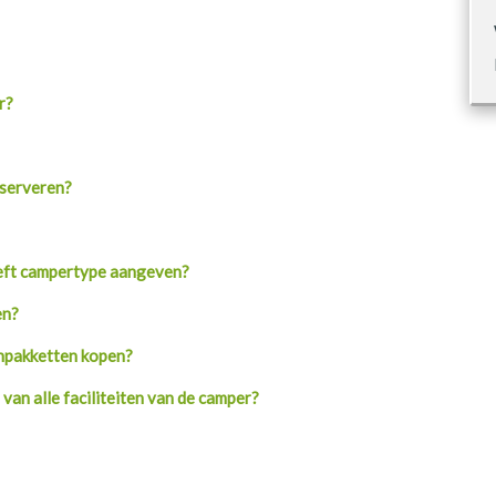
r?
reserveren?
treft campertype aangeven?
en?
lenpakketten kopen?
an alle faciliteiten van de camper?