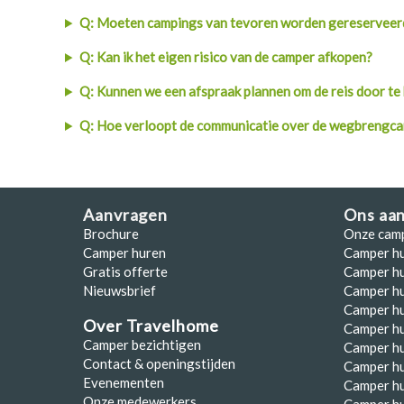
Polen
Q: Moeten campings van tevoren worden gereserveer
Portugal
Q: Kan ik het eigen risico van de camper afkopen?
Schotland
Q: Kunnen we een afspraak plannen om de reis door te
Spanje
Q: Hoe verloopt de communicatie over de wegbrengc
Zuid-Afrika
Zweden
Aanvragen
Ons aa
Zwitserland
Brochure
Onze cam
Camper huren
Camper h
Gratis offerte
Camper hu
Nieuwsbrief
Camper h
Camper hu
Over Travelhome
Camper hu
Camper bezichtigen
Camper h
Contact & openingstijden
Camper h
Evenementen
Camper h
Onze medewerkers