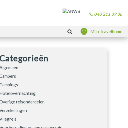
040 211 39 38
Zoeken
Mijn Travelhome
Categorieën
Algemeen
Campers
Campings
Hotelovernachting
Overige reisonderdelen
Verzekeringen
Vliegreis
Voorbereiding op een camperreis