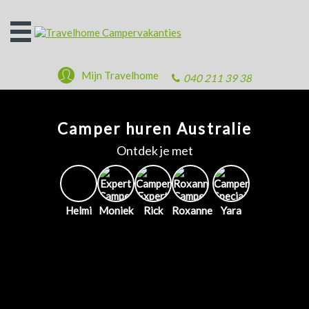
Open
het
menu
Mijn Travelhome
040 211 39 38
Camper huren Australie
Ontdek je met
Helmi
Moniek
Rick
Roxanne
Yara