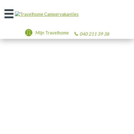
Open
het
menu
Mijn Travelhome
040 211 39 38