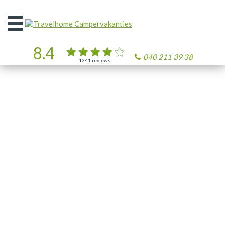
Open
het
menu
8.4
040 211 39 38
1241
reviews