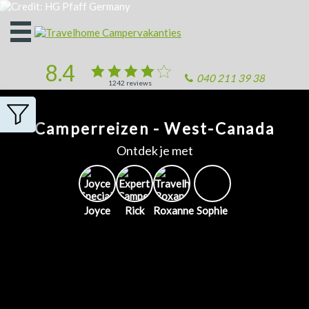
Open
het
menu
8.4
040 211 39 38
1242
reviews
Camperreizen - West-Canada
Ontdek je met
Joyce
Rick
Roxanne
Sophie