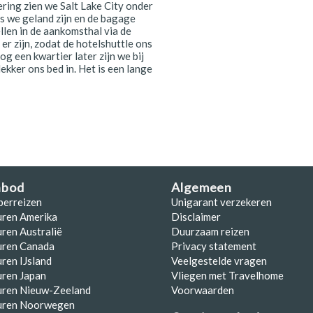
ering zien we Salt Lake City onder
ls we geland zijn en de bagage
llen in de aankomsthal via de
er zijn, zodat de hotelshuttle ons
og een kwartier later zijn we bij
ekker ons bed in. Het is een lange
nbod
Algemeen
perreizen
Unigarant verzekeren
uren Amerika
Disclaimer
ren Australië
Duurzaam reizen
uren Canada
Privacy statement
ren IJsland
Veelgestelde vragen
ren Japan
Vliegen met Travelhome
uren Nieuw-Zeeland
Voorwaarden
uren Noorwegen