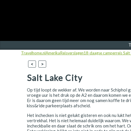
Finland
Frankrijk
Ierland
IJsland
T
Travelhome.nl
Amerika
Reisverslagen
18-daagse camperreis Salt 
Italië
<
>
Japan
Salt Lake City
Kroatië
Namibië
Op tijd loopt de wekker af. We worden naar Schiphol
vroege uur is het druk op de A2 en daarom komen we ee
Nederland
Er is daarom geen tijd meer om nog samen koffie te d
kiss&ride parkeerplaats afscheid.
Nieuw-Zeeland
Het inchecken is niet gelukt gisteren en ook nu lukt het 
vertrekhal. Het is niet helemaal duidelijk waarom. W
Noorwegen
incheckbalie en daar slaat de schrik ons om het hart
Estaverklaring, blijkt er iets niet in orde te zijn met d