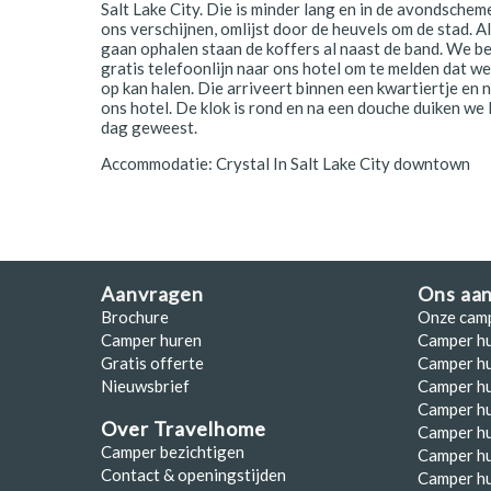
Salt Lake City. Die is minder lang en in de avondschem
ons verschijnen, omlijst door de heuvels om de stad. A
gaan ophalen staan de koffers al naast de band. We be
gratis telefoonlijn naar ons hotel om te melden dat we 
op kan halen. Die arriveert binnen een kwartiertje en n
ons hotel. De klok is rond en na een douche duiken we l
dag geweest.
Accommodatie: Crystal In Salt Lake City downtown
Aanvragen
Ons aa
Brochure
Onze cam
Camper huren
Camper h
Gratis offerte
Camper hu
Nieuwsbrief
Camper h
Camper hu
Over Travelhome
Camper hu
Camper bezichtigen
Camper h
Contact & openingstijden
Camper h