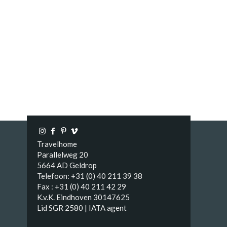
Travelhome
Parallelweg 20
5664 AD Geldrop
Telefoon: +31 (0) 40 211 39 38
Fax : +31 (0) 40 211 42 29
K.v.K. Eindhoven 30147625
Lid SGR 2580 | IATA agent