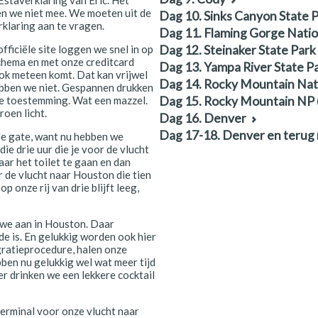
n we niet mee. We moeten uit de
Dag 10. Sinks Canyon State 
rklaring aan te vragen.
Dag 11. Flaming Gorge Nation
fficiële site loggen we snel in op
Dag 12. Steinaker State Park
chema en met onze creditcard
Dag 13. Yampa River State P
ok meteen komt. Dat kan vrijwel
Dag 14. Rocky Mountain Nat
hebben we niet. Gespannen drukken
e toestemming. Wat een mazzel.
Dag 15. Rocky Mountain NP
roen licht.
Dag 16. Denver
Dag 17-18. Denver en terug 
e gate, want nu hebben we
die drie uur die je voor de vlucht
ar het toilet te gaan en dan
 de vlucht naar Houston die tien
op onze rij van drie blijft leeg,
 we aan in Houston. Daar
e is. En gelukkig worden ook hier
ratieprocedure, halen onze
ben nu gelukkig wel wat meer tijd
er drinken we een lekkere cocktail
terminal voor onze vlucht naar