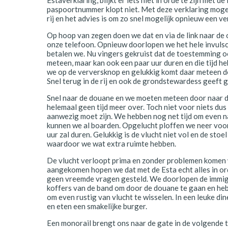
Polen
paspoortnummer klopt niet. Met deze verklaring moge
rij en het advies is om zo snel mogelijk opnieuw een ve
Portugal
Op hoop van zegen doen we dat en via de link naar de o
onze telefoon. Opnieuw doorlopen we het hele invuls
Schotland
betalen we. Nu vingers gekruist dat de toestemming o
meteen, maar kan ook een paar uur duren en die tijd 
Spanje
we op de verversknop en gelukkig komt daar meteen d
Snel terug in de rij en ook de grondstewardess geeft g
Zuid-Afrika
Snel naar de douane en we moeten meteen door naar d
helemaal geen tijd meer over. Toch niet voor niets dus 
Zweden
aanwezig moet zijn. We hebben nog net tijd om even na
kunnen we al boarden. Opgelucht ploffen we neer voor
Zwitserland
uur zal duren. Gelukkig is de vlucht niet vol en de stoel 
waardoor we wat extra ruimte hebben.
De vlucht verloopt prima en zonder problemen komen
aangekomen hopen we dat met de Esta echt alles in ord
geen vreemde vragen gesteld. We doorlopen de immig
koffers van de band om door de douane te gaan en heb
om even rustig van vlucht te wisselen. In een leuke din
en eten een smakelijke burger.
Een monorail brengt ons naar de gate in de volgende 