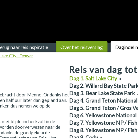
erug naar reisinspiratie
Over het reisverslag
Dagindeli
Lake City - Denver
Reis van dag tot
Dag 1. Salt Lake City
Dag 2. Willard Bay State Park
Dag 3. Bear Lake State Park
 gebracht door Menno. Ondanks het
n half uur later dan gepland aan.
Dag 4. Grand Teton National 
rinken dus nemen we op de
Dag 5. Grand Teton / Gros V
Dag 6. Yellowstone National
niet bij de incheckzuil in de
Dag 7. Yellowstone NP / Fish
e worden doorverwezen naar de
Dag 8. Yellowstone NP / Fish
. Ondanks de goedgekeurde
Dag 9. Cody
e Estaverklaring van Eric. Het