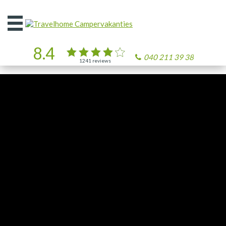
Open
het
menu
8.4
040 211 39 38
1241
reviews