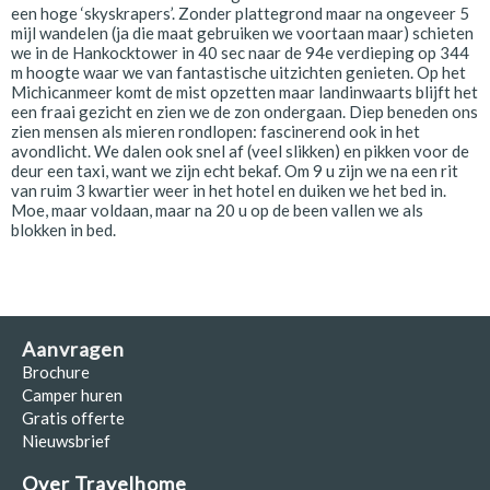
een hoge ‘skyskrapers’. Zonder plattegrond maar na ongeveer 5
mijl wandelen (ja die maat gebruiken we voortaan maar) schieten
we in de Hankocktower in 40 sec naar de 94e verdieping op 344
m hoogte waar we van fantastische uitzichten genieten. Op het
Michicanmeer komt de mist opzetten maar landinwaarts blijft het
een fraai gezicht en zien we de zon ondergaan. Diep beneden ons
zien mensen als mieren rondlopen: fascinerend ook in het
avondlicht. We dalen ook snel af (veel slikken) en pikken voor de
deur een taxi, want we zijn echt bekaf. Om 9 u zijn we na een rit
van ruim 3 kwartier weer in het hotel en duiken we het bed in.
Moe, maar voldaan, maar na 20 u op de been vallen we als
blokken in bed.
Aanvragen
Brochure
Camper huren
Gratis offerte
Nieuwsbrief
Over Travelhome