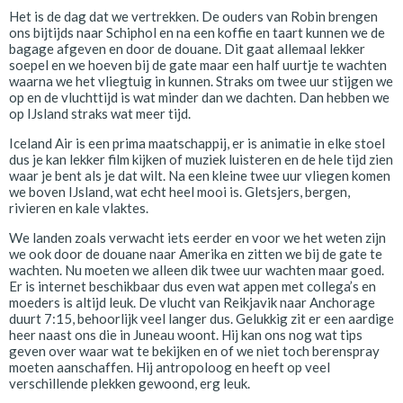
Het is de dag dat we vertrekken. De ouders van Robin brengen
ons bijtijds naar Schiphol en na een koffie en taart kunnen we de
bagage afgeven en door de douane. Dit gaat allemaal lekker
soepel en we hoeven bij de gate maar een half uurtje te wachten
waarna we het vliegtuig in kunnen. Straks om twee uur stijgen we
op en de vluchttijd is wat minder dan we dachten. Dan hebben we
op IJsland straks wat meer tijd.
Iceland Air is een prima maatschappij, er is animatie in elke stoel
dus je kan lekker film kijken of muziek luisteren en de hele tijd zien
waar je bent als je dat wilt. Na een kleine twee uur vliegen komen
we boven IJsland, wat echt heel mooi is. Gletsjers, bergen,
rivieren en kale vlaktes.
We landen zoals verwacht iets eerder en voor we het weten zijn
we ook door de douane naar Amerika en zitten we bij de gate te
wachten. Nu moeten we alleen dik twee uur wachten maar goed.
Er is internet beschikbaar dus even wat appen met collega’s en
moeders is altijd leuk. De vlucht van Reikjavik naar Anchorage
duurt 7:15, behoorlijk veel langer dus. Gelukkig zit er een aardige
heer naast ons die in Juneau woont. Hij kan ons nog wat tips
geven over waar wat te bekijken en of we niet toch berenspray
moeten aanschaffen. Hij antropoloog en heeft op veel
verschillende plekken gewoond, erg leuk.