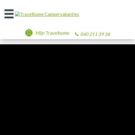
Open
het
menu
Mijn Travelhome
040 211 39 38