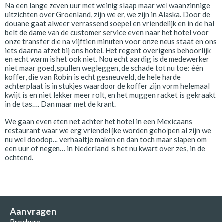
Na een lange zeven uur met weinig slaap maar wel waanzinnige
uitzichten over Groenland, zijn we er, we zijn in Alaska. Door de
douane gaat alweer verrassend soepel en vriendelijk en in de hal
belt de dame van de customer service even naar het hotel voor
onze transfer die na vijftien minuten voor onze neus staat en ons
iets daarna afzet bij ons hotel. Het regent overigens behoorlijk
en echt warm is het ook niet. Nou echt aardig is de medewerker
niet maar goed, spullen wegleggen, de schade tot nu toe: één
koffer, die van Robin is echt gesneuveld, de hele harde
achterplaat is in stukjes waardoor de koffer zijn vorm helemaal
kwijt is en niet lekker meer rolt, en het muggen racket is gekraakt
in de tas…. Dan maar met de krant.
We gaan even eten net achter het hotel in een Mexicaans
restaurant waar we erg vriendelijke worden geholpen al zijn we
nu wel doodop… verhaaltje maken en dan toch maar slapen om
een uur of negen… in Nederland is het nu kwart over zes, in de
ochtend.
Aanvragen
Brochure