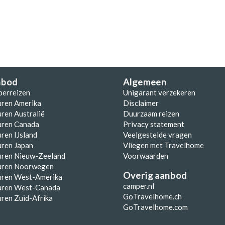
nbod
Algemeen
perreizen
Unigarant verzekeren
uren Amerika
Disclaimer
ren Australië
Duurzaam reizen
uren Canada
Privacy statement
ren IJsland
Veelgestelde vragen
ren Japan
Vliegen met Travelhome
uren Nieuw-Zeeland
Voorwaarden
uren Noorwegen
Overig aanbod
uren West-Amerika
camper.nl
uren West-Canada
GoTravelhome.ch
ren Zuid-Afrika
GoTravelhome.com