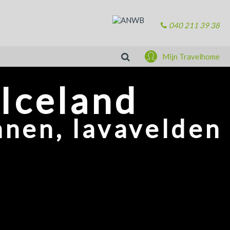
040 211 39 38
Zoeken
Mijn Travelhome
 Iceland
anen, lavavelden