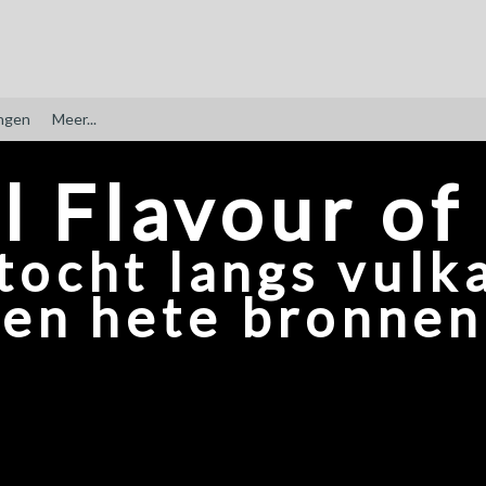
ngen
Meer...
l Flavour of
ocht langs vulk
en hete bronnen