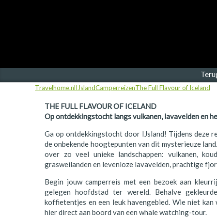
Finland
Frankrijk
Ierland
IJsland
Teru
Travelhome.nl
IJsland
Camperreizen
The Full Flavour of Iceland
Italië
THE FULL FLAVOUR OF ICELAND
Japan
Op ontdekkingstocht langs vulkanen, lavavelden en h
Kroatië
Ga op ontdekkingstocht door IJsland! Tijdens deze re
de onbekende hoogtepunten van dit mysterieuze land.
Namibië
over zo veel unieke landschappen: vulkanen, koud 
grasweilanden en levenloze lavavelden, prachtige fjo
Nederland
Begin jouw camperreis met een bezoek aan kleurrij
Nieuw-Zeeland
gelegen hoofdstad ter wereld. Behalve gekleurde
koffietentjes en een leuk havengebied. Wie niet kan 
Noorwegen
hier direct aan boord van een whale watching-tour.