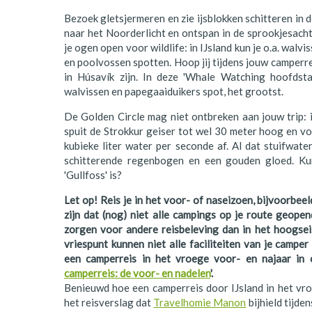
Polen
Bezoek gletsjermeren en zie ijsblokken schitteren in d
naar het Noorderlicht en ontspan in de sprookjesac
Portugal
je ogen open voor wildlife: in IJsland kun je o.a. walv
en poolvossen spotten. Hoop jij tijdens jouw camperre
Schotland
in Húsavík zijn. In deze 'Whale Watching hoofdsta
walvissen en papegaaiduikers spot, het grootst.
Spanje
De Golden Circle mag niet ontbreken aan jouw trip:
Zuid-Afrika
spuit de Strokkur geiser tot wel 30 meter hoog en vo
kubieke liter water per seconde af. Al dat stuifwater 
Zweden
schitterende regenbogen en een gouden gloed. Kun
'Gullfoss' is?
Zwitserland
Let op! Reis je in het voor- of naseizoen, bijvoorbeel
zijn dat (nog) niet alle campings op je route geope
zorgen voor andere reisbeleving dan in het hoogsei
vriespunt kunnen niet alle faciliteiten van je campe
een camperreis in het vroege voor- en najaar in 
camperreis: de voor- en nadelen
'.
Benieuwd hoe een camperreis door IJsland in het vro
het reisverslag dat
Travelhomie Manon
bijhield tijde