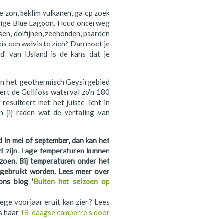
e zon, beklim vulkanen, ga op zoek
htige Blue Lagoon. Houd onderweg
issen, dolfijnen, zeehonden, paarden
is een walvis te zien? Dan moet je
d' van IJsland is de kans dat je
 in het geothermisch Geysirgebied
ert de Gullfoss waterval zo'n 180
resulteert met het juiste licht in
 jij raden wat de vertaling van
d in mei of september, dan kan het
nd zijn. Lage temperaturen kunnen
zoen. Bij temperaturen onder het
r gebruikt worden. Lees meer over
ons blog '
Buiten het seizoen op
ege voorjaar eruit kan zien? Lees
ns haar
18-daagse camperreis door