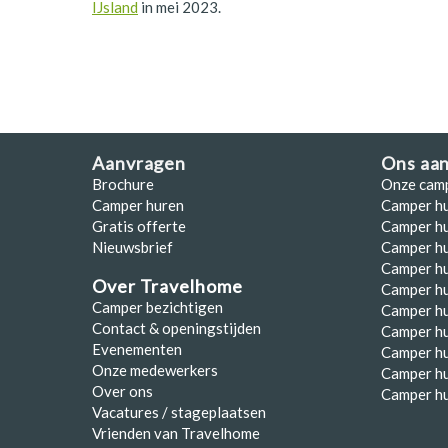
IJsland
in mei 2023.
Aanvragen
Ons aa
Brochure
Onze cam
Camper huren
Camper h
Gratis offerte
Camper hu
Nieuwsbrief
Camper h
Camper hu
Over Travelhome
Camper hu
Camper bezichtigen
Camper h
Contact & openingstijden
Camper h
Evenementen
Camper h
Onze medewerkers
Camper h
Over ons
Camper hu
Vacatures / stageplaatsen
Vrienden van Travelhome