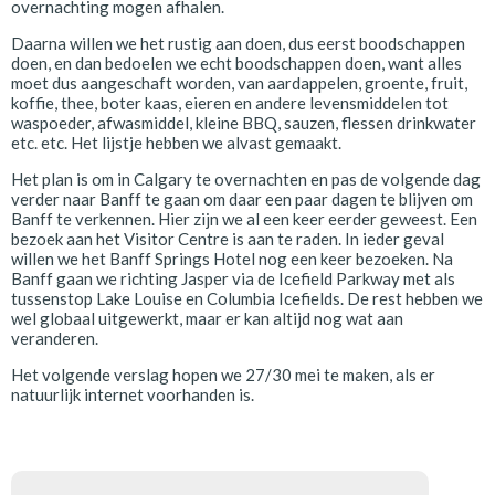
overnachting mogen afhalen.
Daarna willen we het rustig aan doen, dus eerst boodschappen
doen, en dan bedoelen we echt boodschappen doen, want alles
moet dus aangeschaft worden, van aardappelen, groente, fruit,
koffie, thee, boter kaas, eieren en andere levensmiddelen tot
waspoeder, afwasmiddel, kleine BBQ, sauzen, flessen drinkwater
etc. etc. Het lijstje hebben we alvast gemaakt.
Het plan is om in Calgary te overnachten en pas de volgende dag
verder naar Banff te gaan om daar een paar dagen te blijven om
Banff te verkennen. Hier zijn we al een keer eerder geweest. Een
bezoek aan het Visitor Centre is aan te raden. In ieder geval
willen we het Banff Springs Hotel nog een keer bezoeken. Na
Banff gaan we richting Jasper via de Icefield Parkway met als
tussenstop Lake Louise en Columbia Icefields. De rest hebben we
wel globaal uitgewerkt, maar er kan altijd nog wat aan
veranderen.
Het volgende verslag hopen we 27/30 mei te maken, als er
natuurlijk internet voorhanden is.