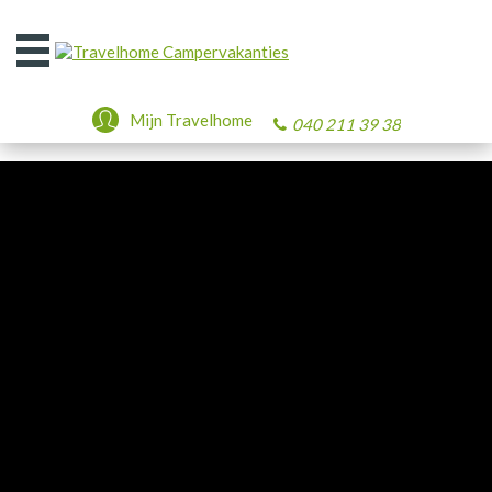
Open
het
menu
Mijn Travelhome
040 211 39 38