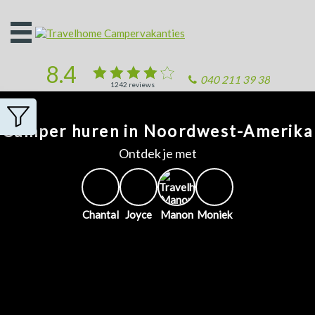
Open
het
menu
8.4
040 211 39 38
1242
reviews
Camper huren in Noordwest-Amerika
Ontdek je met
Chantal
Joyce
Manon
Moniek