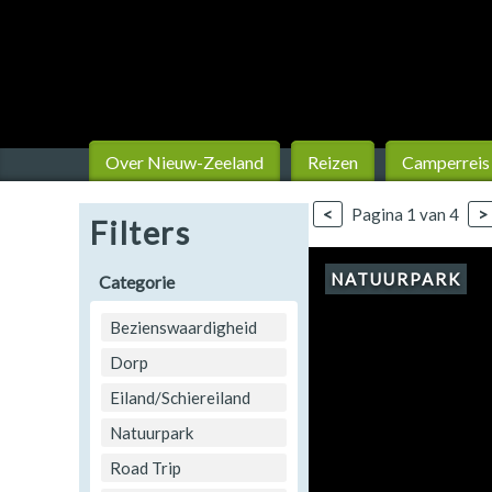
Finland
Frankrijk
Ierland
IJsland
Over Nieuw-Zeeland
Reizen
Camperreis
Italië
<
Pagina 1 van 4
>
Filters
Japan
NATUURPARK
Categorie
Kroatië
Bezienswaardigheid
Namibië
Dorp
Nederland
Eiland/Schiereiland
Nieuw-Zeeland
Natuurpark
Noorwegen
Road Trip