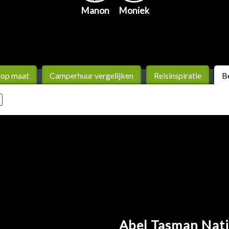
Manon
Moniek
 op maat
Camperhuur vergelijken
Reis­inspiratie
B
Abel Tasman Nati