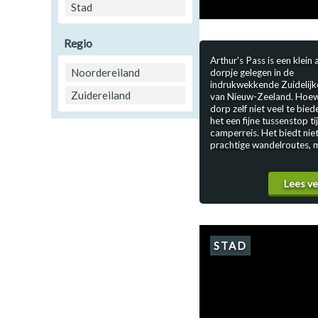
Stad
Polen
Portugal
Regio
Arthur's Pass is een klein 
Schotland
Noordereiland
dorpje gelegen in de
indrukwekkende Zuidelijk
Spanje
Zuidereiland
van Nieuw-Zeeland. Hoew
dorp zelf niet veel te biede
het een fijne tussenstop t
Zuid-Afrika
camperreis. Het biedt niet
prachtige wandelroutes, 
Zweden
een rustige plek om te ov
en te genieten van de ber
Zwitserland
Wandelmogelijkheden in 
Lees v
Arthur's Pass Arthur's Pas
paradijs voor wandelaars
groot aantal wandelroute
verschillende lengtes en
moeilijkheidsgraden. Of je
STAD
zoek bent naar een korte
van een paar uur of een u
trektocht van een hele dag
voor ieder wat wils. Enkel
populaire wandelroutes b
spectaculaire uitzichten o