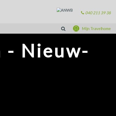
040 211 39 38
Zoeken
Mijn Travelhome
 - Nieuw-