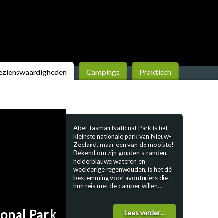
eziens­waardigheden
Campings
Praktisch
Abel Tasman National Park is het
kleinste nationale park van Nieuw-
Zeeland, maar een van de mooiste!
Bekend om zijn gouden stranden,
helderblauwe wateren en
weelderige regenwouden, is het dé
bestemming voor avonturiers die
hun reis met de camper willen
combineren met wandelen,
kajakken en meer. Of je nu een paar
onal Park
uur wilt wandelen, een kajaktocht
Lees verder…