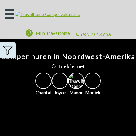
Open
het
menu
Mijn Travelhome
040 211 39 38
Camper huren in Noordwest-Amerika
Ontdek je met
Chantal
Joyce
Manon
Moniek